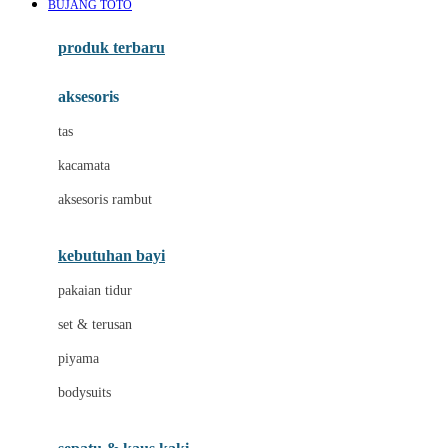
BUJANG TOTO
Azetabio
produk terbaru
B
aksesoris
Baabaasheepz
tas
Babiators
kacamata
Baby Dove
aksesoris rambut
Baby Jogger
Baby Rovega
kebutuhan bayi
Babybee
pakaian tidur
Banana Boat
set & terusan
Banz
piyama
Barbie
bodysuits
Beaba
Beauty Barn