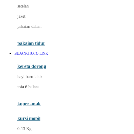
Dae Organics
setelan
Docare
jaket
Doona
pakaian dalam
Down To Earth
Drew
pakaian tidur
Dr. Brown's
BUJANGTOTO LINK
E
kereta dorong
ELC
bayi baru lahir
Ergobaby
usia 6 bulan+
Expert Care
koper anak
Ezyroller
kursi mobil
F
0-13 Kg
Felt So Sweet