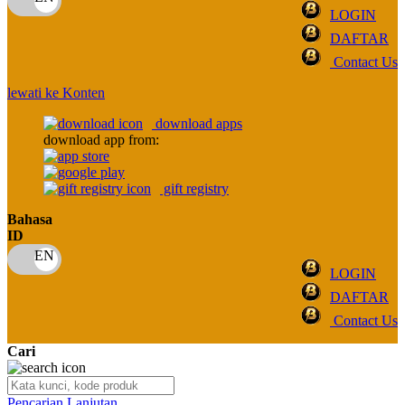
LOGIN
Q
DAFTAR
QV Baby
Contact Us
R
lewati ke Konten
download apps
Real Shades
download app from:
Red Castle
Ribbon Madness
gift registry
Bahasa
S
ID
Sebamed
LOGIN
Silver Cross
DAFTAR
Simply Idea
Contact Us
Skip Hop
Cari
Spectra
Pencarian Lanjutan