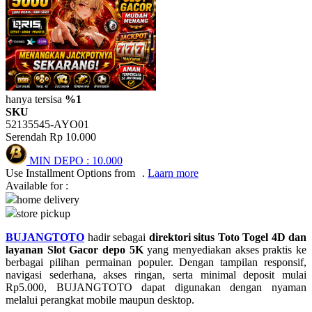
Twistshake
TY Toys
U
hanya tersisa
%1
SKU
V
52135545-AYO01
Serendah
Rp 10.000
Veja
MIN DEPO :
10.000
Vitaflow
Use Installment Options from
.
Laarn more
Available for :
Vtech
home delivery
store pickup
W
BUJANGTOTO
hadir sebagai
direktori situs Toto Togel 4D dan
Waterland
layanan Slot Gacor depo 5K
yang menyediakan akses praktis ke
berbagai pilihan permainan populer. Dengan tampilan responsif,
Wellness
navigasi sederhana, akses ringan, serta minimal deposit mulai
Rp5.000, BUJANGTOTO dapat digunakan dengan nyaman
melalui perangkat mobile maupun desktop.
X